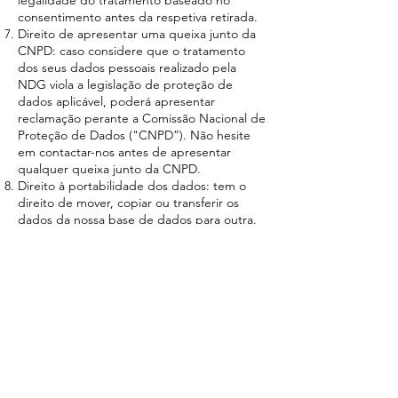
legalidade do tratamento baseado no
consentimento antes da respetiva retirada.
Direito de apresentar uma queixa junto da
CNPD: caso considere que o tratamento
dos seus dados pessoais realizado pela
NDG viola a legislação de proteção de
dados aplicável, poderá apresentar
reclamação perante a Comissão Nacional de
Proteção de Dados ("CNPD”). Não hesite
em contactar-nos antes de apresentar
qualquer queixa junto da CNPD.
Direito à portabilidade dos dados: tem o
direito de mover, copiar ou transferir os
dados da nossa base de dados para outra.
Direito à limitação do tratamento: tem
direito a solicitar a restrição do tratamento
dos seus dados nas seguintes situações: se
contestar a exatidão dos dados, se o
tratamento for ilícito e não quiser apagar os
seus dados, mas apenas limitá-los, se os
dados já não forem necessários à NDG.
O exercício dos direitos não acarreta custos
para o Titular dos Dados Pessoais, no