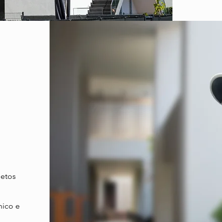
jetos
nico e