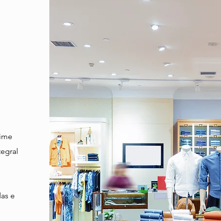
gime
egral
as e