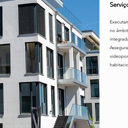
Serviç
Executam
no âmbit
integrad
Assegura
videopor
habitacio