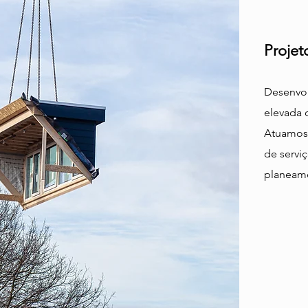
Projet
Desenvol
elevada 
Atuamos 
de servi
planeame